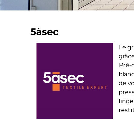
5àsec
Le gr
grâce
Pré-d
blanc
de vo
press
linge
resti