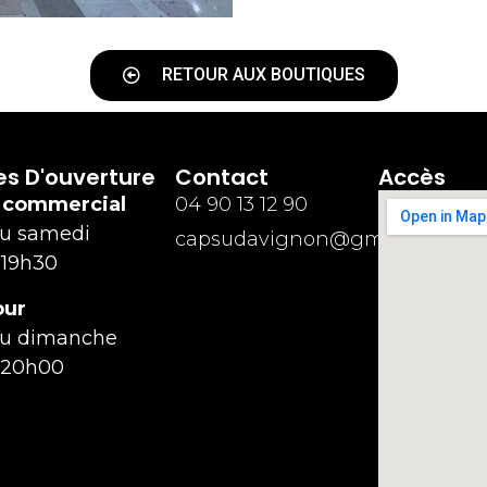
RETOUR AUX BOUTIQUES
es D'ouverture
Contact
Accès
 commercial
04 90 13 12 90
au samedi
capsudavignon@gmail.com
 19h30
our
au dimanche
 20h00