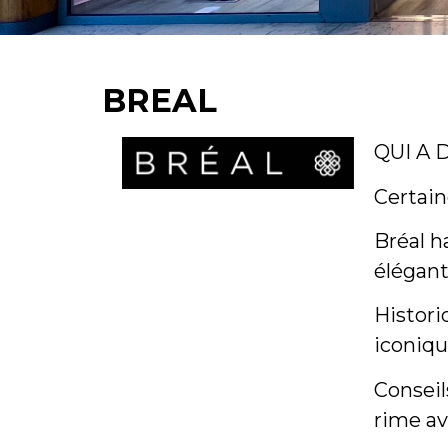
BREAL
QUI A 
Certai
Bréal h
élégant
Histori
iconiqu
Conseil
rime ave