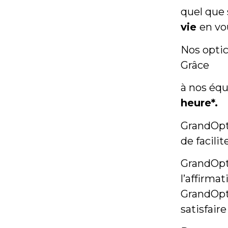
quel que
vie
en vo
Nos optic
Grâce
à nos éq
heure*.
GrandOpt
de facilit
GrandOpti
l’affirma
GrandOpt
satisfair