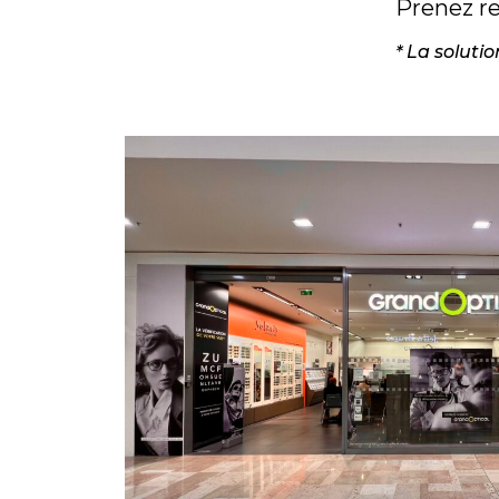
Prenez re
* La soluti