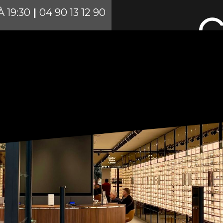
À 19:30
|
04 90 13 12 90
ACCUEIL
THE SE
PLAN DU CENTR