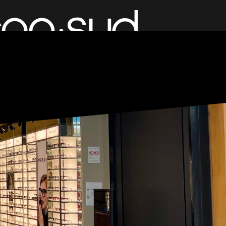
COND LIFE
BOUTIQUES
RESTAURANTS
E
SERVICES
ACTUALITÉS
ACCÈS
CONTACT