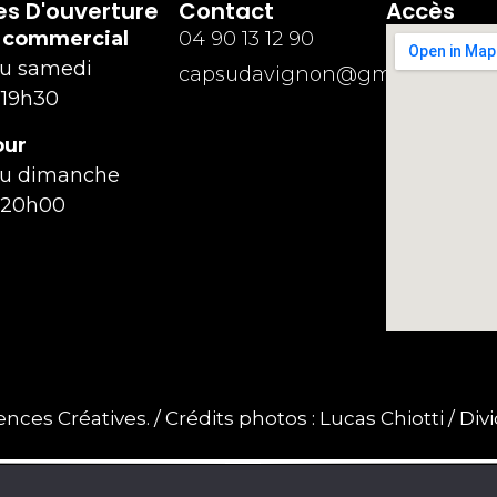
es D'ouverture
Contact
Accès
 commercial
04 90 13 12 90
au samedi
capsudavignon@gmail.com
 19h30
our
au dimanche
 20h00
es Créatives. / Crédits photos : Lucas Chiotti / Div