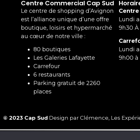
Centre Commercial Cap Sud
Horair
Le centre de shopping d’Avignon
Centre
est l’alliance unique d’une offre
Lundi 
boutique, loisirs et hypermarché
9h30 À
au cœur de notre ville :
Carref
80 boutiques
Lundi 
Les Galeries Lafayette
9h00 à
Carrefour
6 restaurants
Parking gratuit de 2260
places
© 2023 Cap Sud
Design par Clémence, Les Expérienc
Mentions légales
CGU
Données personelles