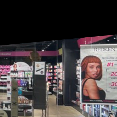
COND LIFE
BOUTIQUES
RESTAURANTS
E
SERVICES
ACTUALITÉS
ACCÈS
CONTACT